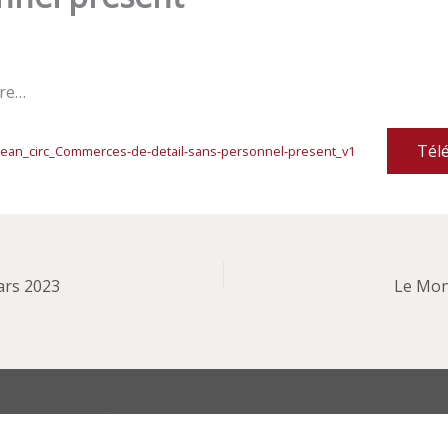
ure…
Tél
lean_circ_Commerces-de-detail-sans-personnel-present_v1
ars 2023
Le Moni