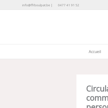
Aller
info@ffrboulpat.be
|
0477 41 91 52
au
contenu
Accueil
Circul
comme
perso