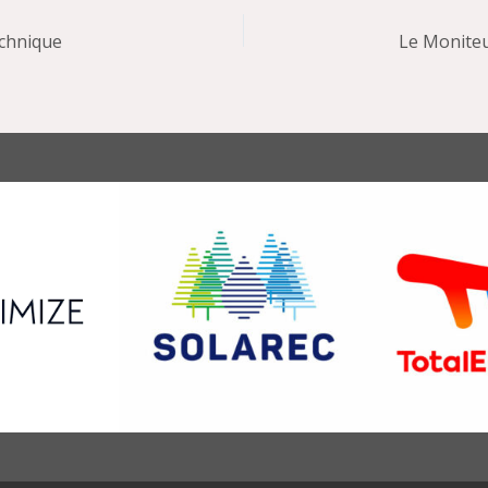
chnique
Le Moniteu