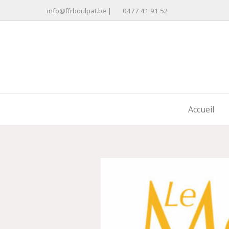
Aller
info@ffrboulpat.be
|
0477 41 91 52
au
contenu
Accueil