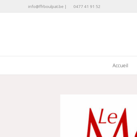
Aller
info@ffrboulpat.be
|
0477 41 91 52
au
contenu
Accueil