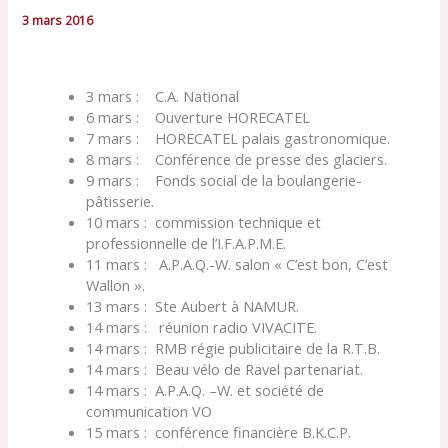
3 mars 2016
3 mars : C.A. National
6 mars : Ouverture HORECATEL
7 mars : HORECATEL palais gastronomique.
8 mars : Conférence de presse des glaciers.
9 mars : Fonds social de la boulangerie-
pâtisserie.
10 mars : commission technique et
professionnelle de l’I.F.A.P.M.E.
11 mars : A.P.A.Q.-W. salon « C’est bon, C’est
Wallon ».
13 mars : Ste Aubert à NAMUR.
14 mars : réunion radio VIVACITE.
14 mars : RMB régie publicitaire de la R.T.B.
14 mars : Beau vélo de Ravel partenariat.
14 mars : A.P.A.Q. –W. et société de
communication VO
15 mars : conférence financière B.K.C.P.