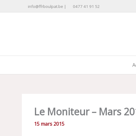
Aller
info@ffrboulpat.be
|
0477 41 91 52
au
contenu
A
Le Moniteur – Mars 20
15 mars 2015