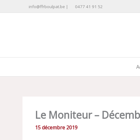
Aller
info@ffrboulpat.be
|
0477 41 91 52
au
contenu
A
Le Moniteur – Décemb
15 décembre 2019