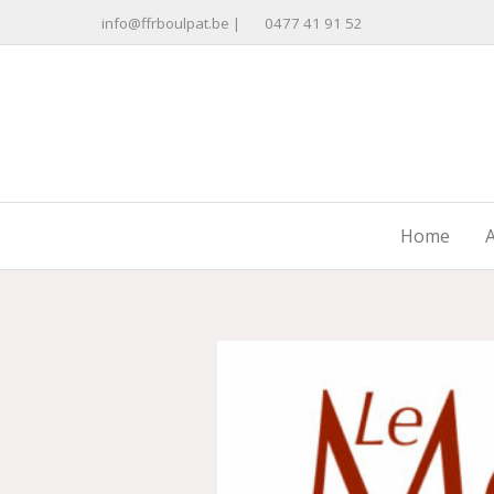
Ga
info@ffrboulpat.be
|
0477 41 91 52
naar
de
inhoud
Home
A