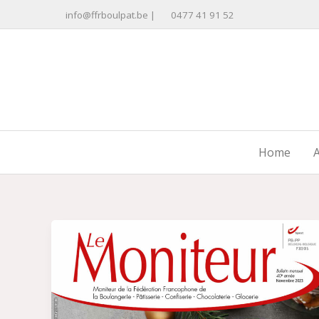
Ga
info@ffrboulpat.be
|
0477 41 91 52
naar
de
inhoud
Home
A